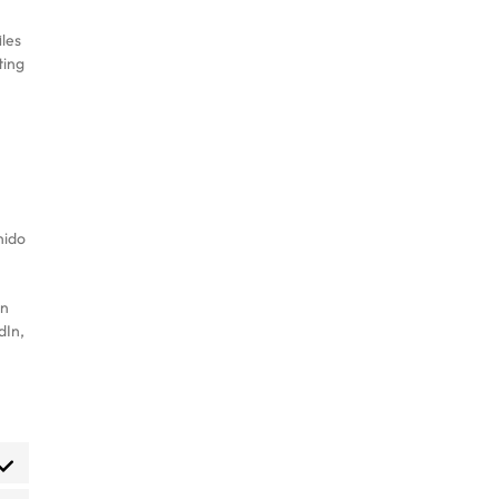
les
ting
nido
on
dIn,
nt