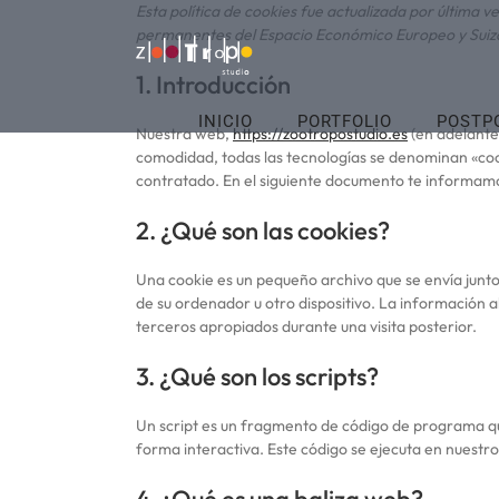
Saltar
Esta política de cookies fue actualizada por última v
permanentes del Espacio Económico Europeo y Suiz
al
contenido
1. Introducción
INICIO
PORTFOLIO
POSTP
Nuestra web,
https://zootropostudio.es
(en adelante:
comodidad, todas las tecnologías se denominan «coo
contratado. En el siguiente documento te informamo
2. ¿Qué son las cookies?
Una cookie es un pequeño archivo que se envía junto
de su ordenador u otro dispositivo. La información 
terceros apropiados durante una visita posterior.
3. ¿Qué son los scripts?
Un script es un fragmento de código de programa qu
forma interactiva. Este código se ejecuta en nuestro 