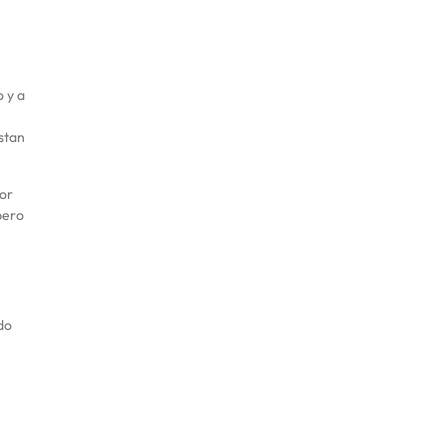
o y a
stan
ior
pero
do