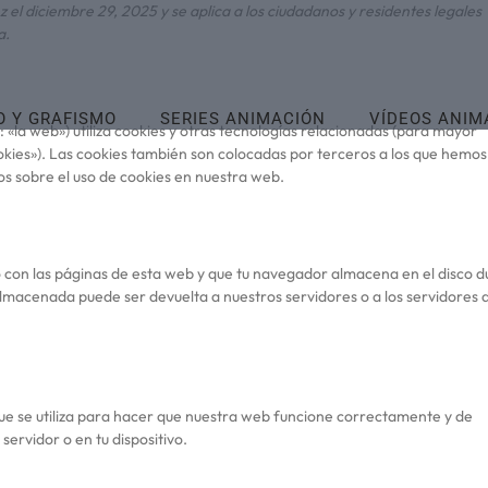
ez el diciembre 29, 2025 y se aplica a los ciudadanos y residentes legales
a.
O Y GRAFISMO
SERIES ANIMACIÓN
VÍDEOS ANIM
 «la web») utiliza cookies y otras tecnologías relacionadas (para mayor
kies»). Las cookies también son colocadas por terceros a los que hemos
s sobre el uso de cookies en nuestra web.
 con las páginas de esta web y que tu navegador almacena en el disco d
almacenada puede ser devuelta a nuestros servidores o a los servidores 
e se utiliza para hacer que nuestra web funcione correctamente y de
servidor o en tu dispositivo.