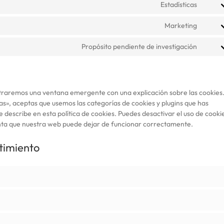
Estadísticas
servic
Conse
wistia
to
Marketing
servic
Conse
googl
to
Propósito pendiente de investigación
analyt
servic
Conse
googl
to
adsen
servic
varios
traremos una ventana emergente con una explicación sobre las cookies
s», aceptas que usemos las categorías de cookies y plugins que has
describe en esta política de cookies. Puedes desactivar el uso de cooki
enta que nuestra web puede dejar de funcionar correctamente.
ntimiento