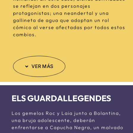
se reflejan en dos personajes
protagonistas; una neandertal y una
gallineta de agua que adoptan un rol
cómico al verse afectadas por todos estos
cambios.
VER MÁS
ELS GUARDALLEGENDES
Los gemelos Roc y Laia junto a Bolantina,
una bruja adolescente, deberán
enfrentarse a Capucha Negra, un malvado