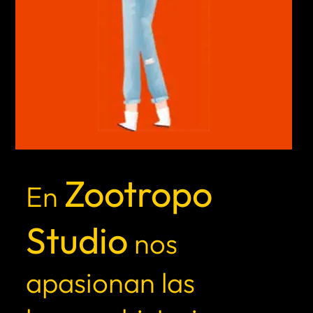
Zootropo
En
Studio
nos
apasionan las