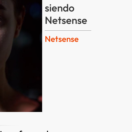
siendo
Netsense
Netsense