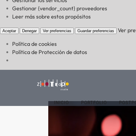
Gestionar los servicios
Gestionar {vendor_count} proveedores
Leer más sobre estos propósitos
Ver pre
Aceptar
Denegar
Ver preferencias
Guardar preferencias
Política de cookies
Política de Protección de datos
Saltar
al
contenido
INICIO
PORTFOLIO
POSTP