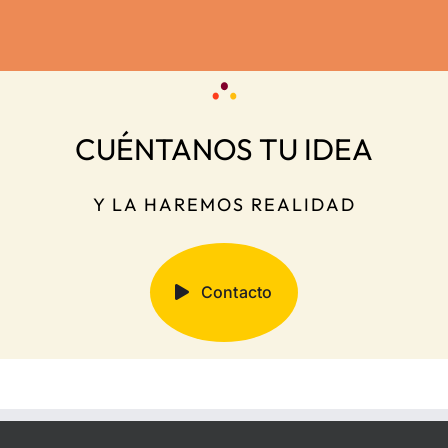
Smu
gráfica
Graphics
Ka
eros:
Tomate Japi
documental
Troqu
rcón»
«Destino
pl
Antártida»
CUÉNTANOS TU IDEA
Y LA HAREMOS REALIDAD
Contacto