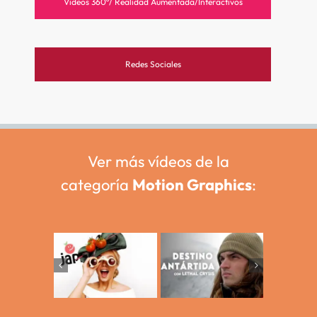
Videos 360º/ Realidad Aumentada/Interactivos
Redes Sociales
Ver más vídeos de la
categoría
Motion Graphics
:
Motion