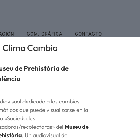
ACIÓN
COM. GRÁFICA
CONTACTO
l Clima Cambia
seu de Prehistòria de
lència
diovisual dedicado a los cambios
imáticos que puede visualizarse en la
la «Sociedades
zadoras/recolectoras» del
Museu de
ehistòria
. Un audiovisual de