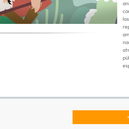
an
ca
la
re
am
na
at
pú
es