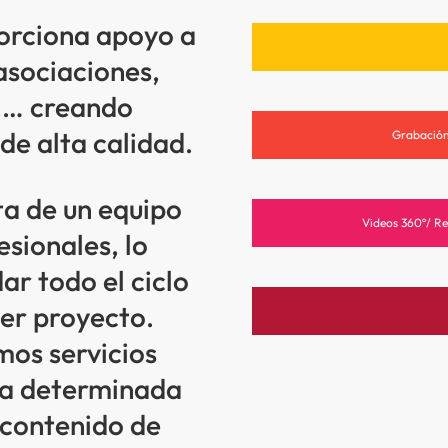
rciona apoyo a
asociaciones,
,… creando
de alta calidad.
Grabación
a de un equipo
Videos 360º/ Re
sionales, lo
r todo el ciclo
ier proyecto.
os servicios
na determinada
 contenido de