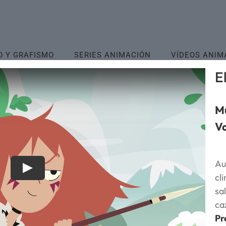
O Y GRAFISMO
SERIES ANIMACIÓN
VÍDEOS ANIM
E
Mu
Va
Au
cl
sa
ca
Pr