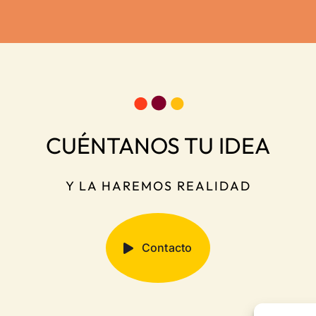
Gazechim Composites
100 años de ferias –
Ibérica
Feria Valencia
CUÉNTANOS TU IDEA
Y LA HAREMOS REALIDAD
Contacto