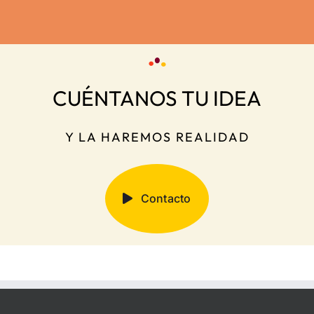
Turismo rural
Intro – «Vivir
Vale
Bull
360º – Masía
en»
Imp
Roncales
econ
CUÉNTANOS TU IDEA
Y LA HAREMOS REALIDAD
Contacto