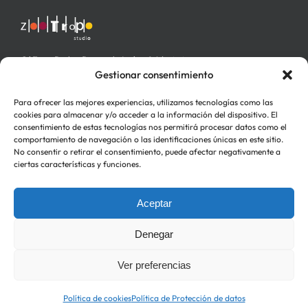
C/ Fray Pedro Ponce de León nº 4 bajo izq.
46006 Valencia
Gestionar consentimiento
Para ofrecer las mejores experiencias, utilizamos tecnologías como las
cookies para almacenar y/o acceder a la información del dispositivo. El
consentimiento de estas tecnologías nos permitirá procesar datos como el
comportamiento de navegación o las identificaciones únicas en este sitio.
No consentir o retirar el consentimiento, puede afectar negativamente a
ciertas características y funciones.
Aceptar
Política de Privacidad
Política de cookies (UE)
Denegar
Ver preferencias
Política de cookies
Política de Protección de datos
Copyright 2026 Zootropo Studio S.L. | All Rights Reserved