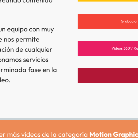
Grabación
un equipo con muy
ue nos permite
ación de cualquier
Videos 360º/ Re
onamos servicios
erminada fase en la
deo.
er más vídeos de la categoría
Motion Graphic