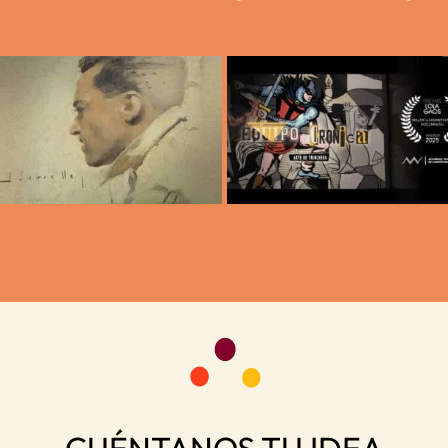
Postproducción/grafismo
Documental Equipo
para el documental
Crónica. Arte de
«Segrelles»
trinchera
CUÉNTANOS TU IDEA