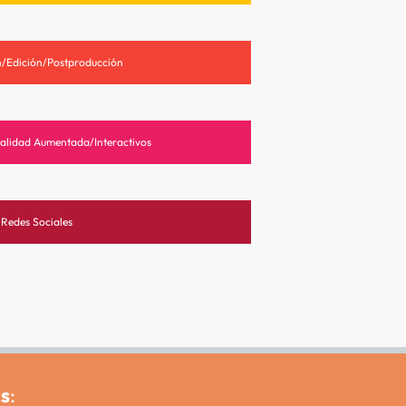
/Edición/Postproducción
alidad Aumentada/Interactivos
Redes Sociales
s
: