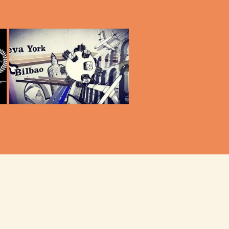
Teaser Documenta
Intro Destino España
Equipo Crónica. Ar
de trinchera