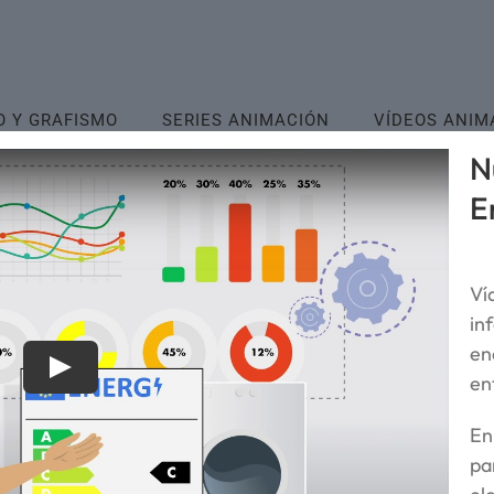
O Y GRAFISMO
SERIES ANIMACIÓN
VÍDEOS ANIM
N
E
Ví
in
en
en
E
pa