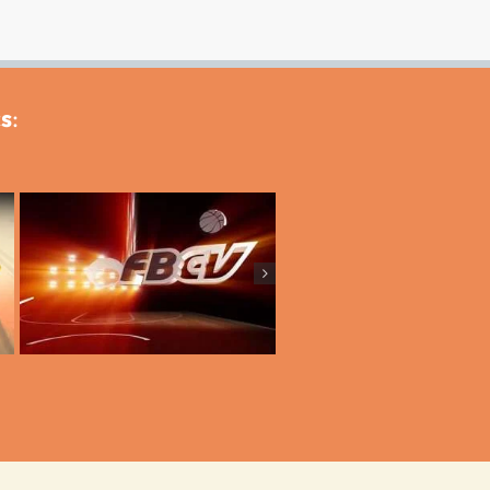
s
:
Intro – Federación
100 años de ferias 
Baloncesto Comunidad
Feria Valencia
Valenciana