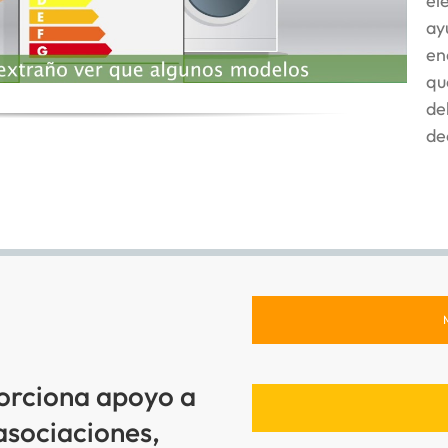
el
ay
en
qu
de
de
rciona apoyo a
asociaciones,