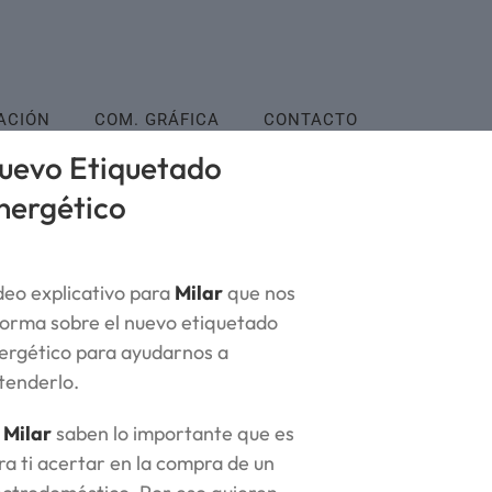
ACIÓN
COM. GRÁFICA
CONTACTO
uevo Etiquetado
nergético
deo explicativo para
Milar
que nos
forma sobre el nuevo etiquetado
ergético para ayudarnos a
tenderlo.
n
Milar
saben lo importante que es
ra ti acertar en la compra de un