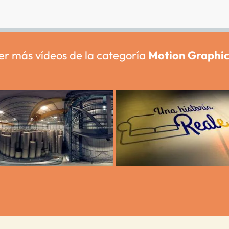
er más vídeos de la categoría
Motion Graphic
Smurfit Kappa: Fábrica
Intro Una historia Reale
y almacén de papel