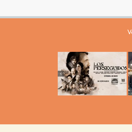
V
Los Perseguidos –
Intro – «Vivir en»
Tráiler