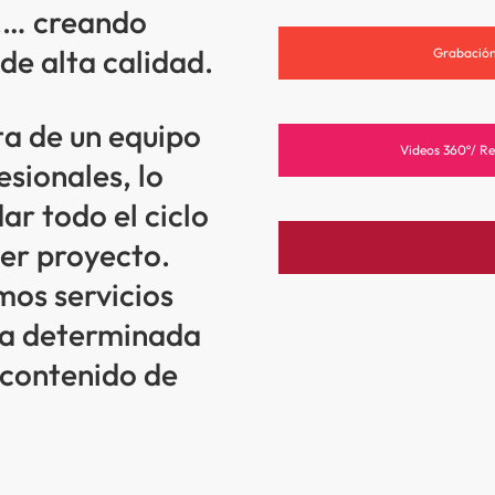
,… creando
de alta calidad.
Grabación
a de un equipo
Videos 360º/ Re
sionales, lo
r todo el ciclo
ier proyecto.
os servicios
na determinada
 contenido de