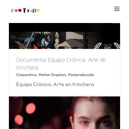
Saltar
al
contenido
Documental Equipo Crónica. Arte de
trinchera
Corporativo
,
Motion Graphics
,
Postproducción
Equipo Crónica. Arte en trinchera