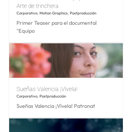
Arte de trinchera
Corporativo
,
Motion Graphics
,
Postproducción
Primer Teaser para el documental
Milar – Tu casa sede oficial
"Equipo
Teaser Documental Equipo Crónica. Arte
Sueñas Valencia ¡Vívela!
de trinchera
Corporativo
,
Postproducción
Sueñas Valencia ¡Vívela! Patronat