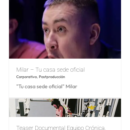
Carmeleta Spirit & Cocktail
Milar – Tu casa sede oficial
Corporativo
,
Postproducción
"Tu casa sede oficial" Milar
Teaser Documental Equipo Crónica.