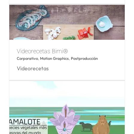
Bimi® que te quiero Bimi®
Videorecetas Bimi®
Corporativo
,
Motion Graphics
,
Postproducción
Videorecetas
Videorecetas Bimi®