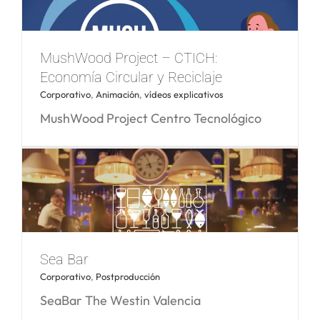
MushWood Project – CTICH:
Consumo y producción sostenibles – SED
Economía Circular y Reciclaje
ONGD
Corporativo
,
Animación
,
vídeos explicativos
MushWood Project Centro Tecnológico
MushWood Project – CTICH: Economía
Sea Bar
Circular y Reciclaje
Corporativo
,
Postproducción
SeaBar The Westin Valencia