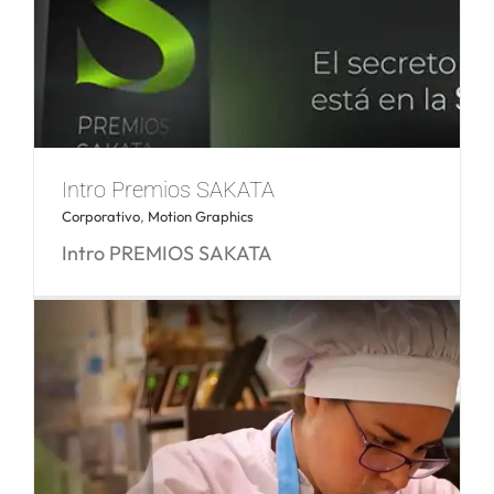
«Making of» montaje exposición
interactiva
Intro Premios SAKATA
Corporativo
,
Motion Graphics
Intro PREMIOS SAKATA