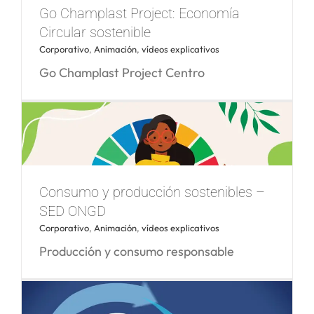
Go Champlast Project: Economía
Spot TV Bimi – De lo Bueno lo Mejor
Circular sostenible
Corporativo
,
Animación
,
vídeos explicativos
Go Champlast Project Centro
Consumo y producción sostenibles –
Go Champlast Project: Economía
SED ONGD
Circular sostenible
Corporativo
,
Animación
,
vídeos explicativos
Producción y consumo responsable