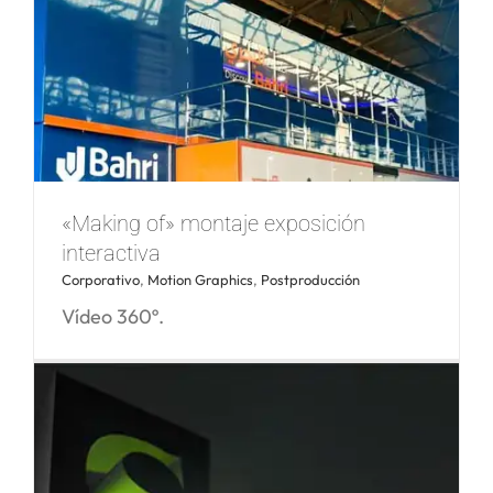
«Making of» montaje exposición
interactiva
Corporativo
,
Motion Graphics
,
Postproducción
Turismo Valencia – Plan Estratégico
Vídeo 360º.